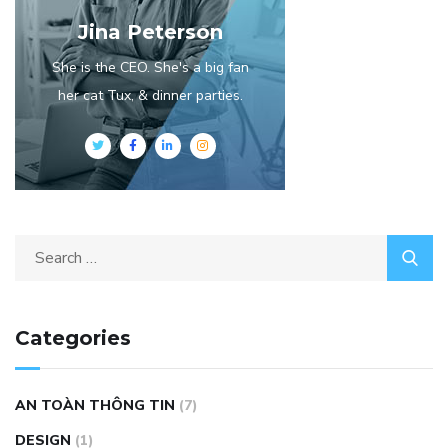
Jina Peterson
She is the CEO. She's a big fan
her cat Tux, & dinner parties.
Search
for:
Categories
AN TOÀN THÔNG TIN
(7)
DESIGN
(1)